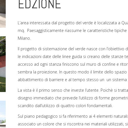
EDZIONE
L’area interessata dal progetto del verde è localizzata a Qu
mq. Paesaggisticamente riassume le caratteristiche tipiche d
Milano.
Il progetto di sistemazione del verde nasce con l’obiettivo d
le indicazioni date delle linee guida si creano delle stanze t
accesso ad ogni stanza finiscono sul muro di confine e rito
sembra la proiezione. In questo modo il limite dello spazi
abbattimento di barriere e al tempo stesso un un sistema 
La vista è il primo senso che investe l’utente. Poichè si tra
disegno immediato che prevede l’utilizzo di forme geometrich
scandito dall’utilizzo di quattro colori fondamentali.
Sul piano pedagogico si fa riferimento ai 4 elementi naturali
associato un colore che si riscontra nei materiali utilizzati, sia p