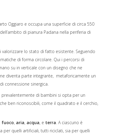
arto Oggiaro e occupa una superficie di circa 550
ell’ambito di pianura Padana nella periferia di
i valorizzare lo stato di fatto esistente. Seguendo
ematiche di forma circolare. Qui i percorsi di
rnano su in verticale con un disegno che ne
o ne diventa parte integrante, metaforicamente un
di connessione sinergica.
tta prevalentemente di bambini si opta per un
e ben riconoscibili, come il quadrato e il cerchio,
:
fuoco
,
aria
,
acqua
, e
terra
. A ciascuno è
er quelli artificiali, tutti riciclati, sia per quelli