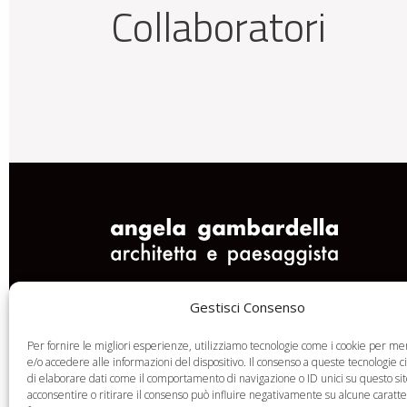
Collaboratori
Via Guerrazzi 42r
Gestisci Consenso
16146 Genova
P.IVA 03707410100
Per fornire le migliori esperienze, utilizziamo tecnologie come i cookie per m
e/o accedere alle informazioni del dispositivo. Il consenso a queste tecnologie 
di elaborare dati come il comportamento di navigazione o ID unici su questo si
acconsentire o ritirare il consenso può influire negativamente su alcune caratte