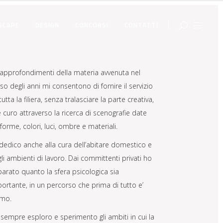
SCAPE
DESIGN
CONCORSI
CONTATTI
 approfondimenti della materia avvenuta nel
so degli anni mi consentono di fornire il servizio
tutta la filiera, senza tralasciare la parte creativa,
 curo attraverso la ricerca di scenografie date
forme, colori, luci, ombre e materiali.
dedico anche alla cura dell’abitare domestico e
li ambienti di lavoro. Dai committenti privati ho
arato quanto la sfera psicologica sia
ortante, in un percorso che prima di tutto e’
imo.
sempre esploro e sperimento gli ambiti in cui la