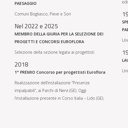
edi
PAESAGGIO
1
Comuni Bogliasco, Pieve e Sori
SP
Nel 2022 e 2025
PA
MEMBRO DELLA GIURIA PER LA SELEZIONE DEI
Uni
PROGETTI E CONCORSI EUROFLORA
1
Selezione della sezione legata ai progettisti
LA
2018
Uni
1° PREMIO Concorso per progettisti Euroflora
Realizzazione dell’installazione ”Presenze
impalpabili”, ai Parchi di Nervi (GE). Oggi
l’installazione presente in Corso Italia – Lido (GE).