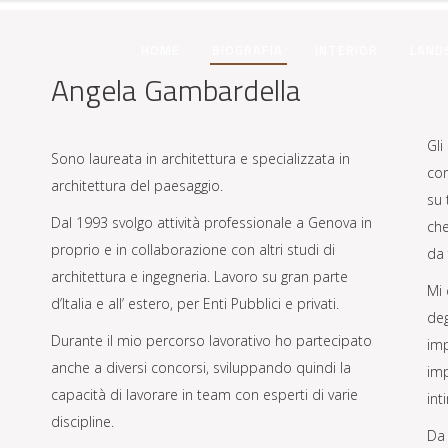
HOME
BIOGRAFIA
INTERIOR
LAND
Angela Gambardella
Gli
Sono laureata in architettura e specializzata in
cor
architettura del paesaggio.
su 
Dal 1993 svolgo attività professionale a Genova in
che
proprio e in collaborazione con altri studi di
da 
architettura e ingegneria. Lavoro su gran parte
Mi 
d’Italia e all’ estero, per Enti Pubblici e privati.
deg
Durante il mio percorso lavorativo ho partecipato
imp
anche a diversi concorsi, sviluppando quindi la
imp
capacità di lavorare in team con esperti di varie
int
discipline.
Da 