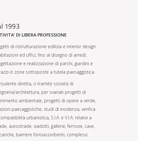
al 1993
TIVITA’ DI LIBERA PROFESSIONE
getti di ristrutturazione edilizia e interior design
abitazioni ed uffici, fino al disegno di arredi;
gettazione e realizzazione di parchi, giardini e
razzi in zone sottoposte a tutela paesaggistica.
sulente diretta, o tramite società di
egneria/architettura, per svariati progetti di
erimento ambientale, progetti di opere a verde,
azioni paesaggistiche, studi di incidenza, verifica
compatibilità urbanistica, S.I.A. e V.I.A. relativi a
ade, autostrade, viadotti, gallerie, ferrovie, cave,
cariche, barriere fonoassorbenti, complessi