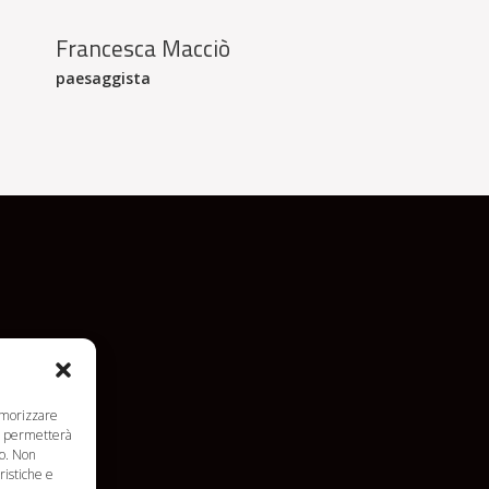
Francesca Macciò
paesaggista
emorizzare
ci permetterà
to. Non
ristiche e