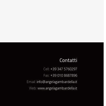
Contatti
Cell:
+39 347 5760297
Fax:
+39 010 8687896
Email:
info@angelagambardella.it
Web:
www.angelagambardella.it